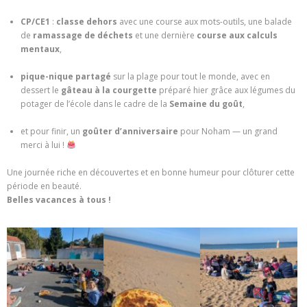
CP/CE1
:
classe dehors
avec une course aux mots-outils, une balade
de
ramassage de déchets
et une dernière
course aux calculs
mentaux
,
pique-nique partagé
sur la plage pour tout le monde, avec en
dessert le
gâteau à la courgette
préparé hier grâce aux légumes du
potager de l’école dans le cadre de la
Semaine du goût
,
et pour finir, un
goûter d’anniversaire
pour Noham — un grand
merci à lui !
Une journée riche en découvertes et en bonne humeur pour clôturer cette
période en beauté.
Belles vacances à tous !