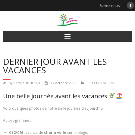
Skip
Suivez-nous !
to
content
DERNIER JOUR AVANT LES
VACANCES
By
Coralie THULEAU
17 octobre 2025
CE1 CE2 CM1 CM2
Une belle journée avant les vacances
Voici quelques photos de notre belle journée d’aujourd’hui !
Au programme :
CE2/CM
: séance de
char à voile
sur la plage,