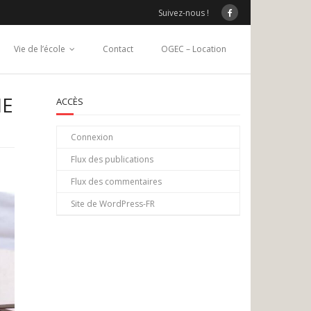
Suivez-nous !
Vie de l’école
Contact
OGEC – Location
IE
ACCÈS
Connexion
Flux des publications
Flux des commentaires
Site de WordPress-FR