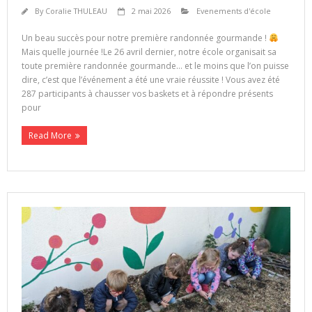
By
Coralie THULEAU
2 mai 2026
Evenements d'école
Un beau succès pour notre première randonnée gourmande !
Mais quelle journée !Le 26 avril dernier, notre école organisait sa
toute première randonnée gourmande… et le moins que l’on puisse
dire, c’est que l’événement a été une vraie réussite ! Vous avez été
287 participants à chausser vos baskets et à répondre présents
pour
Read More