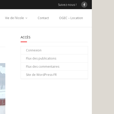
Suivez-nous !
Vie de l’école
Contact
OGEC – Location
ACCÈS
Connexion
Flux des publications
Flux des commentaires
Site de WordPress-FR