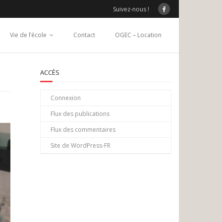
Suivez-nous !
Vie de l’école
Contact
OGEC – Location
ACCÈS
Connexion
Flux des publications
Flux des commentaires
Site de WordPress-FR