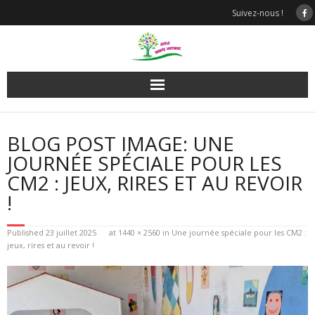
Skip
Suivez-nous !
to
content
BLOG POST IMAGE: UNE
JOURNÉE SPÉCIALE POUR LES
CM2 : JEUX, RIRES ET AU REVOIR
!
Published
23 juillet 2025
at
1440 × 2560
in
Une journée spéciale pour les CM2 :
jeux, rires et au revoir !