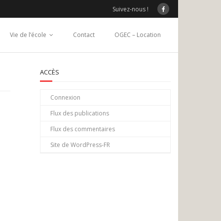
Suivez-nous !
Vie de l’école
Contact
OGEC – Location
ACCÈS
Connexion
Flux des publications
Flux des commentaires
Site de WordPress-FR