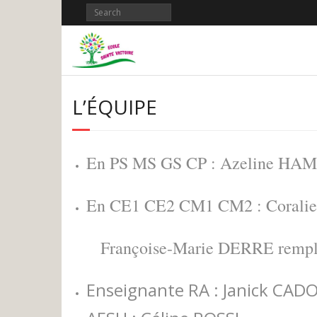
Skip
to
content
L’ÉQUIPE
En PS MS GS CP : Azeline HAM
En CE1 CE2 CM1 CM2 : Coral
Françoise-Marie DERRE rempl
Enseignante RA : Janick CAD