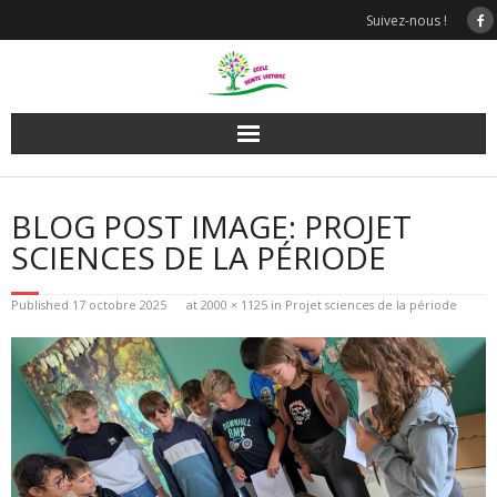
Skip
Suivez-nous !
to
content
BLOG POST IMAGE: PROJET
SCIENCES DE LA PÉRIODE
Published
17 octobre 2025
at
2000 × 1125
in
Projet sciences de la période