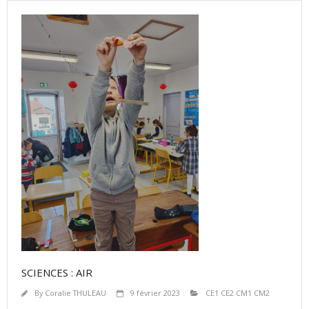
SCIENCES : AIR
By
Coralie THULEAU
9 février 2023
CE1 CE2 CM1 CM2