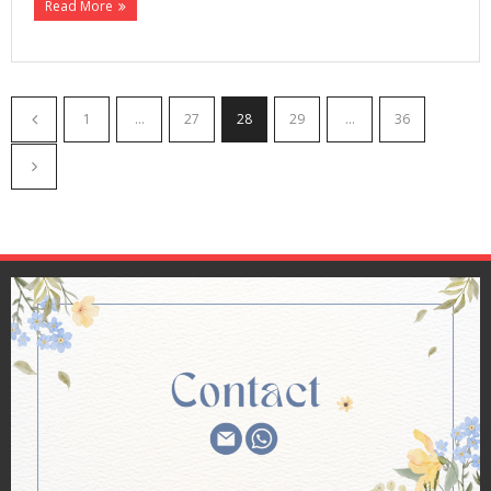
Read More
1
…
27
28
29
…
36