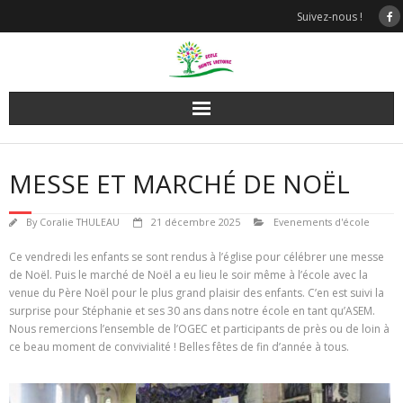
Skip
Suivez-nous !
to
content
MESSE ET MARCHÉ DE NOËL
By
Coralie THULEAU
21 décembre 2025
Evenements d'école
Ce vendredi les enfants se sont rendus à l’église pour célébrer une messe
de Noël. Puis le marché de Noël a eu lieu le soir même à l’école avec la
venue du Père Noël pour le plus grand plaisir des enfants. C’en est suivi la
surprise pour Stéphanie et ses 30 ans dans notre école en tant qu’ASEM.
Nous remercions l’ensemble de l’OGEC et participants de près ou de loin à
ce beau moment de convivialité ! Belles fêtes de fin d’année à tous.