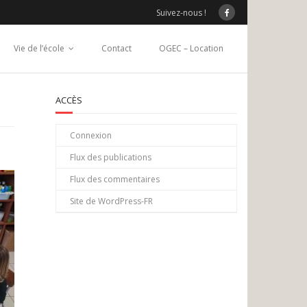
Suivez-nous !
Vie de l’école
Contact
OGEC – Location
ACCÈS
Connexion
Flux des publications
Flux des commentaires
Site de WordPress-FR