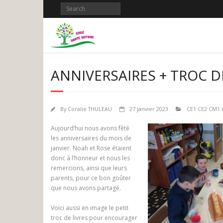
Skip
to
content
ANNIVERSAIRES + TROC D
By
Coralie THULEAU
27 janvier 2023
CE1 CE2 CM1
Aujourd’hui nous avons fêté
les anniversaires du mois de
janvier. Noah et Rose étaient
donc à l’honneur et nous les
remercions, ainsi que leurs
parents, pour ce bon goûter
que nous avons partagé.
Voici aussi en image le petit
troc de livres pour encourager