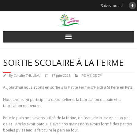
Skip
Suivez-nous !
to
content
SORTIE SCOLAIRE À LA FERME
By
Coralie THULEAU
17 juin 2025
PS MS GS CP
Aujourd’hui nous étions en sortie à la Petite Ferme d’Heïdi à St Père en Retz.
Nous avons pu participer à deux ateliers : la fabrication du pain et la
fabrication du beurre.
Pour le pain nous avons utilisé de la farine, de l’eau, de la levure et un peu
de sel. Après avoir patouillé avec nos mains nous avons formé des petites
boules puis Heïdi a fait cuire le pain au four.